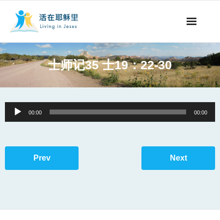
事工概要
士师记35 士19：22-30
视听节目
阅读文章
Audio
00:00
00:00
Player
永生之道
奉献支持
Prev
Next
其他语言