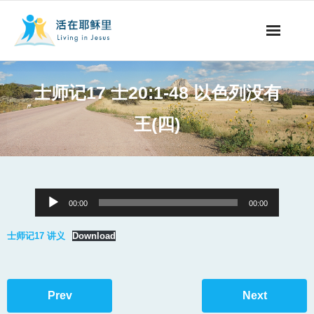
事工概要
士师记17 士20:1-48 以色列没有
视听节目
王(四)
阅读文章
永生之道
Audio
00:00
00:00
奉献支持
Player
士师记17 讲义
Download
其他语言
Prev
Next