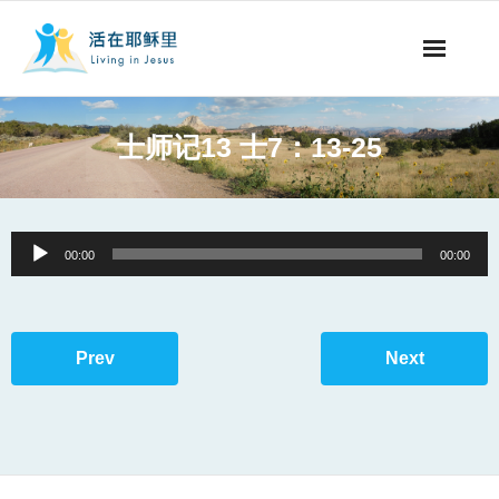
事工概要
士师记13 士7：13-25
视听节目
阅读文章
Audio
00:00
00:00
Player
永生之道
奉献支持
Prev
Next
其他语言