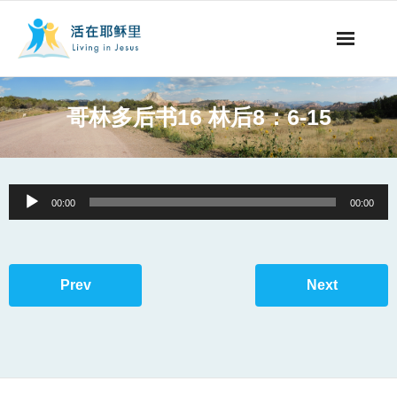
事工概要
哥林多后书16 林后8：6-15
视听节目
阅读文章
Audio
00:00
00:00
Player
永生之道
奉献支持
Prev
Next
其他语言