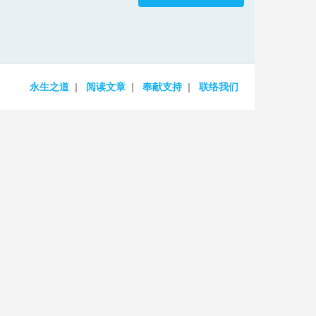
increase
or
decrease
volume.
永生之道
阅读文章
奉献支持
联络我们