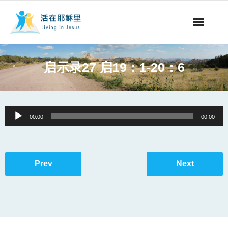
事工概要
启示录27 启19：1-20：6
视听节目
阅读文章
Audio
00:00
00:00
Player
永生之道
奉献支持
Prev
Next
其他语言