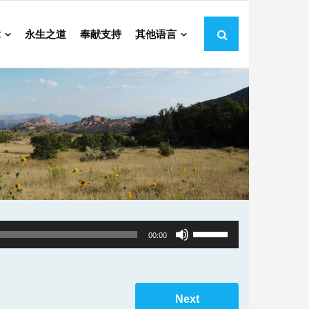
章
永生之道
奉献支持
其他语言
Use
00:00
Up/Down
Arrow
keys
Next
to