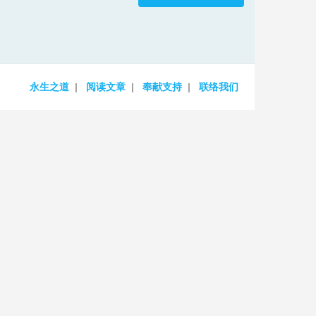
increase
or
decrease
volume.
永生之道
阅读文章
奉献支持
联络我们