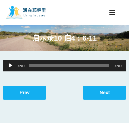
事工概要
启示录10 启4：6-11
视听节目
阅读文章
Audio
00:00
00:00
Player
永生之道
奉献支持
Prev
Next
其他语言