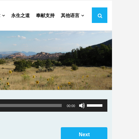
章
永生之道
奉献支持
其他语言
Use
00:00
Up/Down
Arrow
keys
Next
to