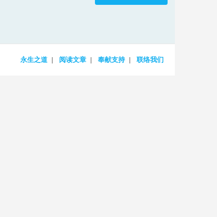
increase
or
decrease
volume.
永生之道
阅读文章
奉献支持
联络我们