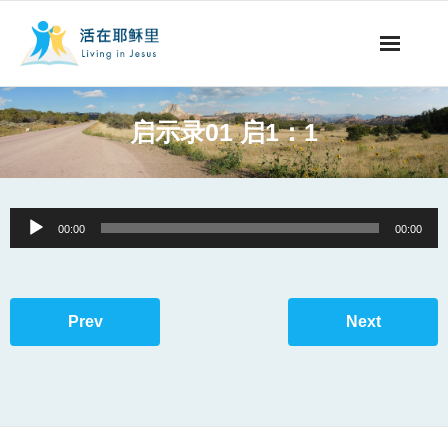
事工概要
启示录01 启1：1
视听节目
阅读文章
Audio
00:00
00:00
Player
永生之道
奉献支持
Prev
Next
其他语言