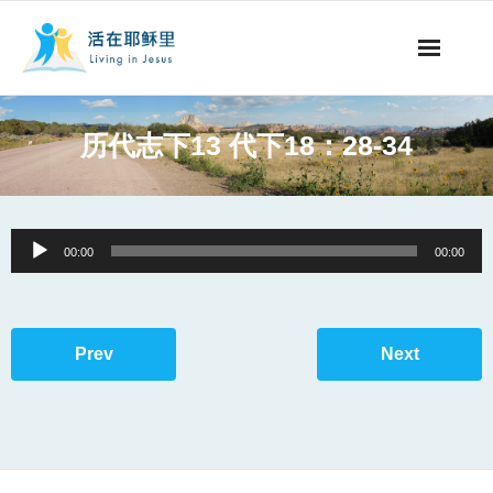
事工概要
历代志下13 代下18：28-34
视听节目
阅读文章
Audio
00:00
00:00
Player
永生之道
奉献支持
Prev
Next
其他语言