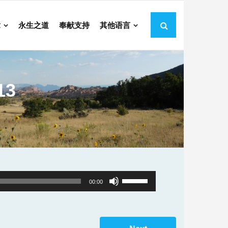
章
永生之道
奉献支持
其他语言
13
Use
00:00
Up/Down
Arrow
keys