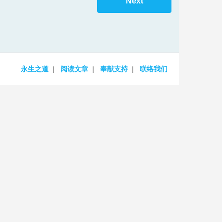
Next
to
increase
or
decrease
volume.
永生之道
阅读文章
奉献支持
联络我们