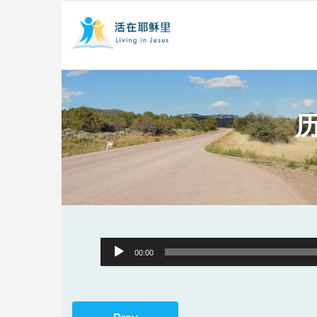
历
Audio
00:00
Player