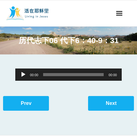
事工概要
历代志下06 代下6：40-9：31
视听节目
阅读文章
Audio
00:00
00:00
永生之道
Player
奉献支持
Prev
Next
其他语言