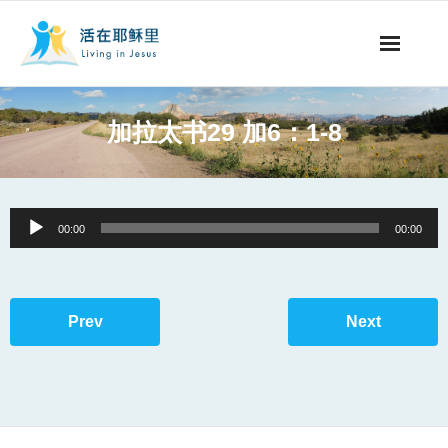
事工概要
加拉太书29 加6：1-8
视听节目
阅读文章
Audio
00:00
00:00
Player
永生之道
奉献支持
Prev
Next
其他语言