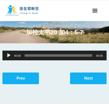
事工概要
加拉太书20 加4：5-7
视听节目
阅读文章
Audio
00:00
00:00
Player
永生之道
奉献支持
Prev
Next
其他语言