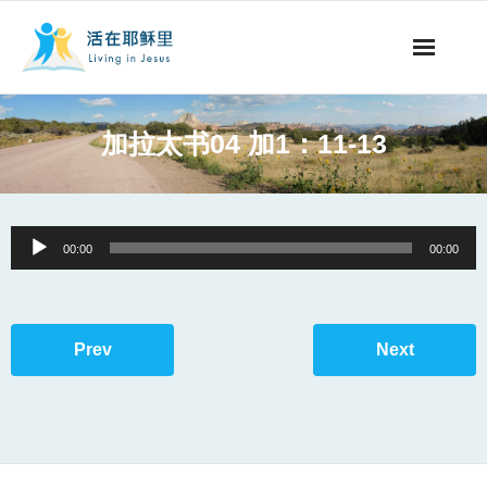
事工概要
加拉太书04 加1：11-13
视听节目
阅读文章
Audio
00:00
00:00
Player
永生之道
奉献支持
Prev
Next
其他语言