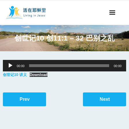
事工概要
创世记10 创11:1 – 32 巴别之乱
视听节目
阅读文章
Audio
00:00
00:00
Player
永生之道
创世记10 讲义
Download
奉献支持
Prev
Next
其他语言