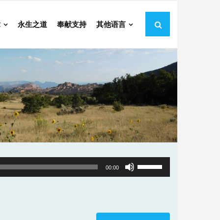
章
永生之道
奉献支持
其他语言
Use
00:00
Up/Down
Arrow
keys
to