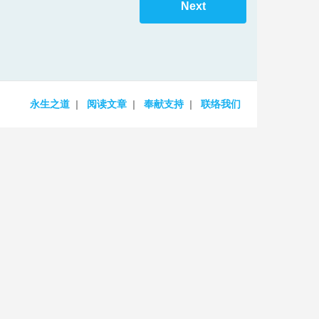
Next
increase
or
decrease
volume.
永生之道
阅读文章
奉献支持
联络我们