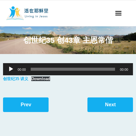
事工概要
创世纪35 创43章 主恩常偕
视听节目
阅读文章
Audio
00:00
00:00
Player
永生之道
创世纪35 讲义
Download
奉献支持
Prev
Next
其他语言