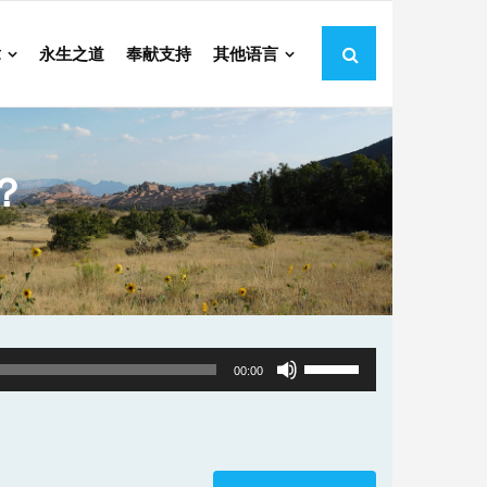
章
永生之道
奉献支持
其他语言
？
Use
00:00
Up/Down
Arrow
keys
to