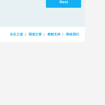
Next
increase
or
decrease
volume.
永生之道
阅读文章
奉献支持
联络我们