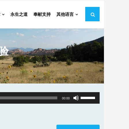
章
永生之道
奉献支持
其他语言
考验
Use
00:00
Up/Down
Arrow
keys
to