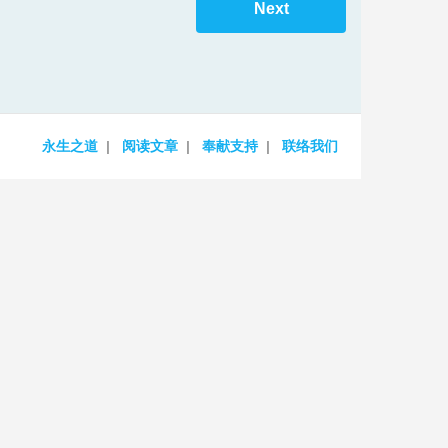
Next
increase
or
decrease
volume.
永生之道
阅读文章
奉献支持
联络我们