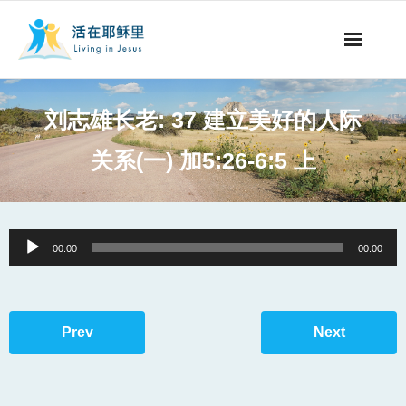
事工概要
刘志雄长老: 37 建立美好的人际
视听节目
关系(一) 加5:26-6:5 上
阅读文章
永生之道
Audio
00:00
00:00
Player
奉献支持
其他语言
Prev
Next