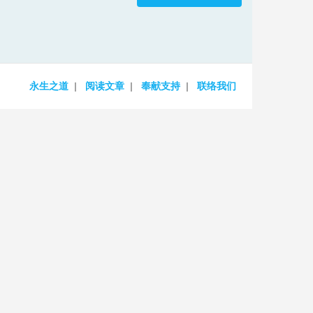
increase
or
decrease
volume.
永生之道
阅读文章
奉献支持
联络我们