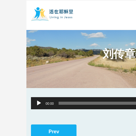
刘传章
Audio
00:00
Player
Prev