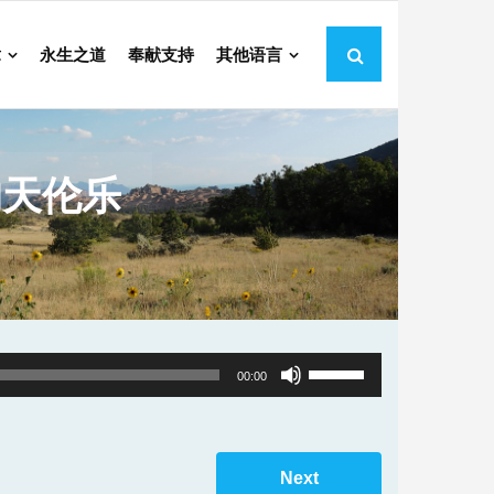
章
永生之道
奉献支持
其他语言
的天伦乐
Use
00:00
Up/Down
Arrow
keys
Next
to