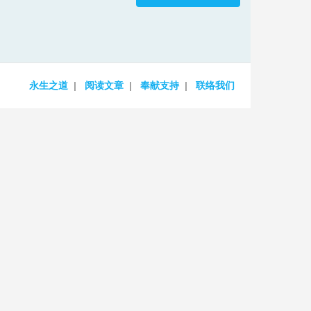
increase
or
decrease
volume.
永生之道
阅读文章
奉献支持
联络我们