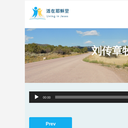
刘传章
Audio
00:00
Player
Prev