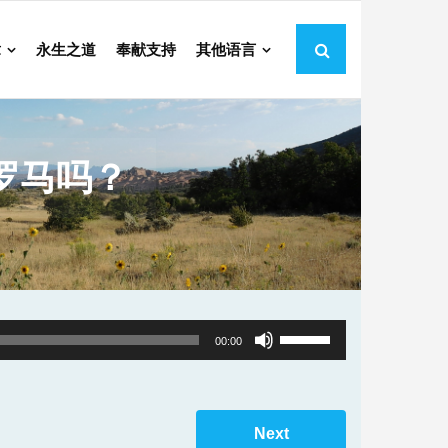
章
永生之道
奉献支持
其他语言
罗马吗？
Use
00:00
Up/Down
Arrow
keys
Next
to