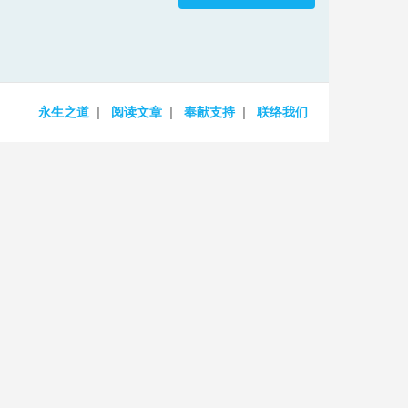
increase
or
decrease
volume.
永生之道
阅读文章
奉献支持
联络我们