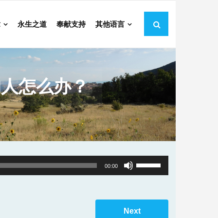
章
永生之道
奉献支持
其他语言
的人怎么办？
Use
00:00
Up/Down
Arrow
keys
Next
to