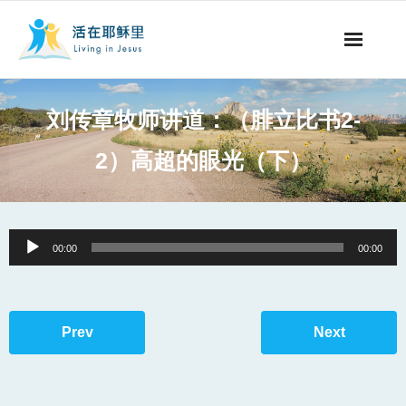
事工概要
刘传章牧师讲道：（腓立比书2-
视听节目
2）高超的眼光（下）
阅读文章
永生之道
Audio
00:00
00:00
Player
奉献支持
其他语言
Prev
Next