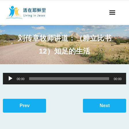
事工概要
刘传章牧师讲道：（腓立比书
视听节目
12）知足的生活
阅读文章
永生之道
Audio
00:00
00:00
Player
奉献支持
其他语言
Prev
Next