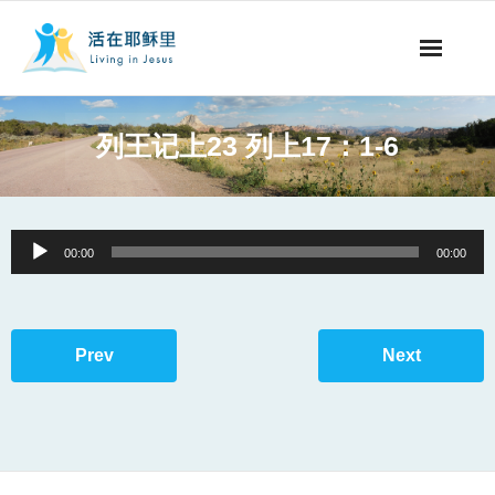
事工概要
列王记上23 列上17：1-6
视听节目
阅读文章
Audio
00:00
00:00
Player
永生之道
奉献支持
Prev
Next
其他语言