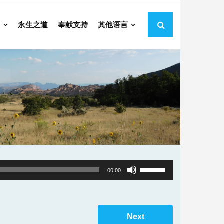
章
永生之道
奉献支持
其他语言
Use
00:00
Up/Down
Arrow
keys
Next
to