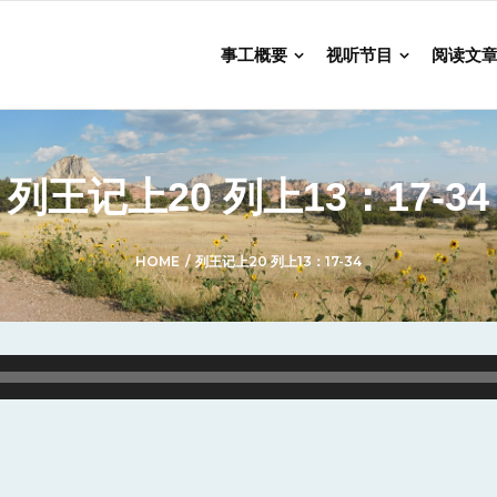
事工概要
视听节目
阅读文
列王记上20 列上13：17-34
HOME
/
列王记上20 列上13：17-34