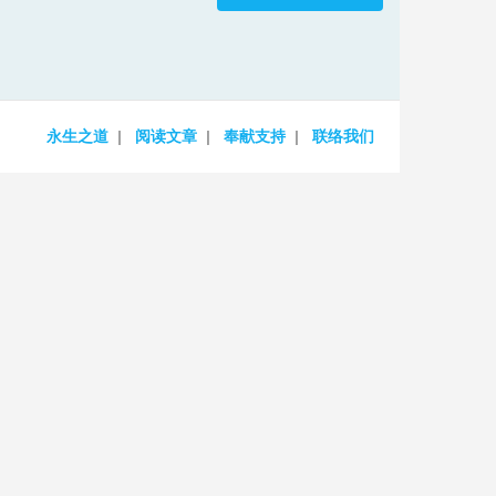
increase
or
decrease
volume.
永生之道
阅读文章
奉献支持
联络我们