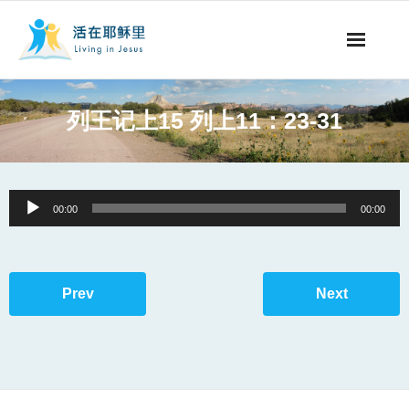
事工概要
列王记上15 列上11：23-31
视听节目
阅读文章
Audio
00:00
00:00
Player
永生之道
奉献支持
Prev
Next
其他语言