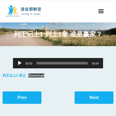
事工概要
列王记上1 列上1章 谁是赢家？
视听节目
阅读文章
Audio
00:00
00:00
永生之道
Player
列王记上1 讲义
Download
奉献支持
其他语言
Prev
Next