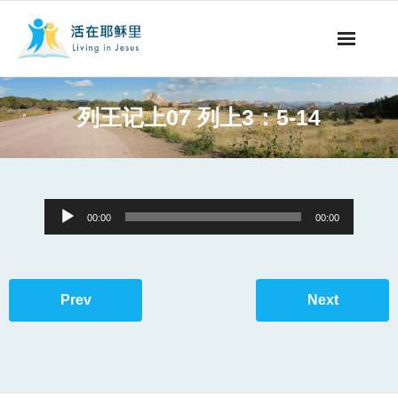
事工概要
列王记上07 列上3：5-14
视听节目
阅读文章
Audio
00:00
00:00
永生之道
Player
奉献支持
Prev
Next
其他语言