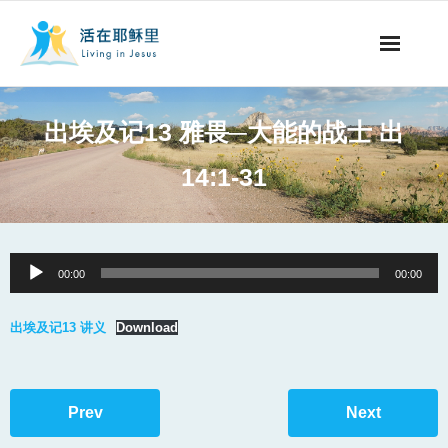
事工概要
出埃及记13 雅畏─大能的战士 出
视听节目
14:1-31
阅读文章
永生之道
Audio
00:00
00:00
Player
奉献支持
出埃及记13 讲义
Download
其他语言
Prev
Next