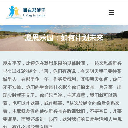
事工概要
凝思乐园：如何计划未来
视听节目
阅读文章
朋友平安，欢迎你在凝思乐园的灵修时间，一起来思想雅各
书4:13-15的经文，“
嗐，你们有话说，今天明天我们要往某
永生之道
城里去，在那里住一年，作买卖得利
。
其实明天如何，你们
还不知道。你们的生命是什么呢？你们原来是一片云雾，出
奉献支持
现少时就不见了
。
你们只当说，主若愿意，我们就可以活
其他语言
着，也可以作这事，或作那事
。
”从这段经文的前后关系来
看，主耶稣差派的使徒雅各是在教训我们，不要夸口，凡事
要谦卑。而我还想进一步问，这对我们的日常生活和人生规
划，有什么指导意义呢？