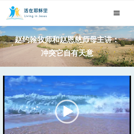
事工概要
赵约翰牧师和赵恩慈师母主讲：
视听节目
冲突它自有天意
阅读文章
永生之道
Video
Player
奉献支持
其他语言