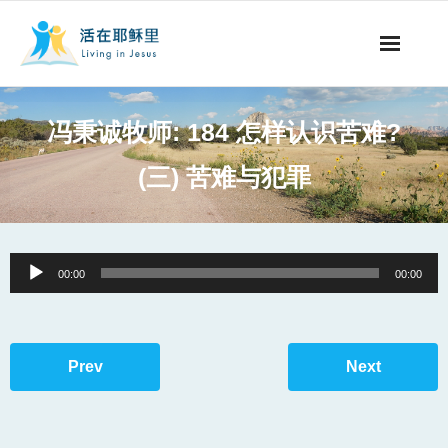
事工概要
冯秉诚牧师: 184 怎样认识苦难?
视听节目
(三) 苦难与犯罪
阅读文章
永生之道
Audio
00:00
00:00
Player
奉献支持
其他语言
Prev
Next