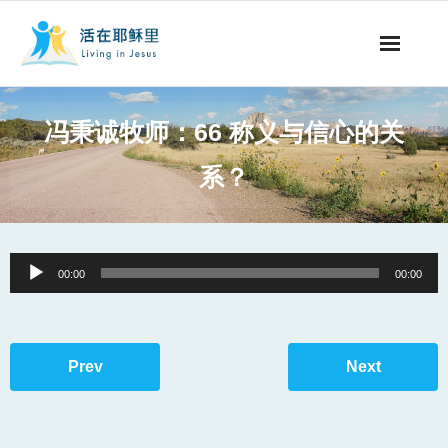
事工概要
冯秉诚牧师：66 称义与信心的关
视听节目
系？
阅读文章
永生之道
Audio
00:00
00:00
Player
奉献支持
其他语言
Prev
Next