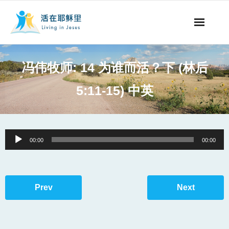
事工概要
冯伟牧师: 14 为谁而活？下 (林后
视听节目
5:11-15) 中英
阅读文章
永生之道
Audio
00:00
00:00
Player
奉献支持
其他语言
Prev
Next