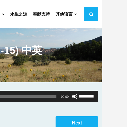
章
永生之道
奉献支持
其他语言
15) 中英
Use
00:00
Up/Down
Arrow
keys
Next
to