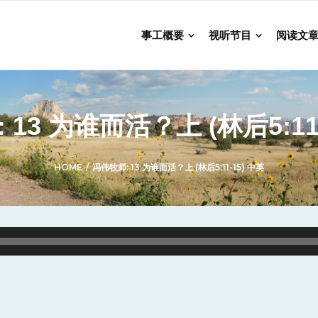
事工概要
视听节目
阅读文
 13 为谁而活？上 (林后5:11-
HOME
/
冯伟牧师: 13 为谁而活？上 (林后5:11-15) 中英