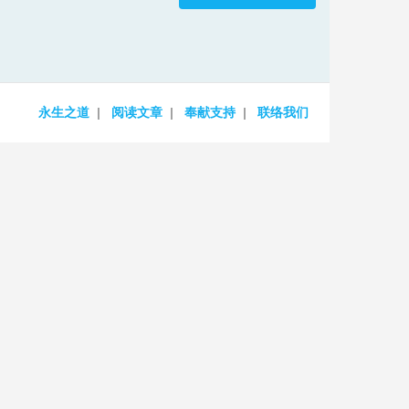
increase
or
decrease
volume.
永生之道
阅读文章
奉献支持
联络我们