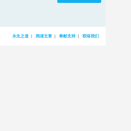
increase
or
decrease
volume.
永生之道
阅读文章
奉献支持
联络我们