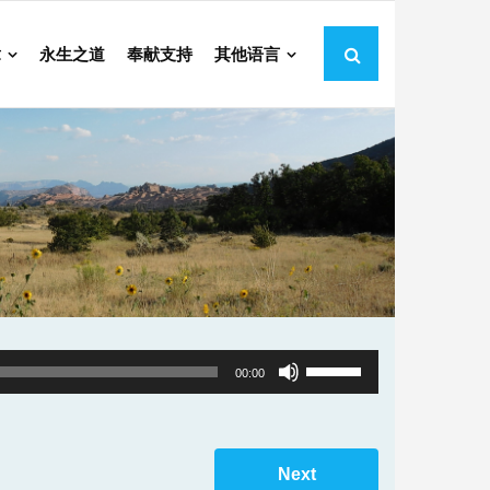
章
永生之道
奉献支持
其他语言
Use
00:00
Up/Down
Arrow
keys
Next
to