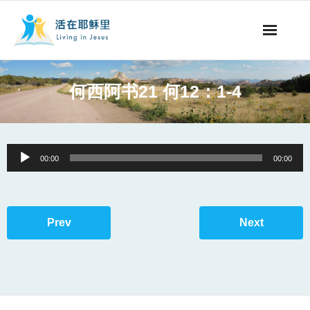
事工概要
何西阿书21 何12：1-4
视听节目
阅读文章
Audio
00:00
00:00
Player
永生之道
奉献支持
Prev
Next
其他语言