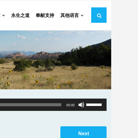
章
永生之道
奉献支持
其他语言
Use
00:00
Up/Down
Arrow
keys
Next
to