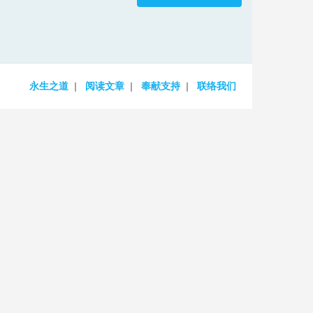
increase
or
decrease
volume.
永生之道
阅读文章
奉献支持
联络我们