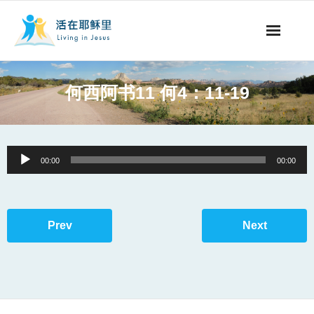
事工概要
何西阿书11 何4：11-19
视听节目
阅读文章
Audio
00:00
00:00
Player
永生之道
奉献支持
Prev
Next
其他语言