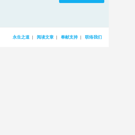
increase
or
decrease
volume.
永生之道
阅读文章
奉献支持
联络我们