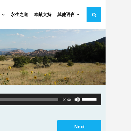
章
永生之道
奉献支持
其他语言
Use
00:00
Up/Down
Arrow
keys
Next
to