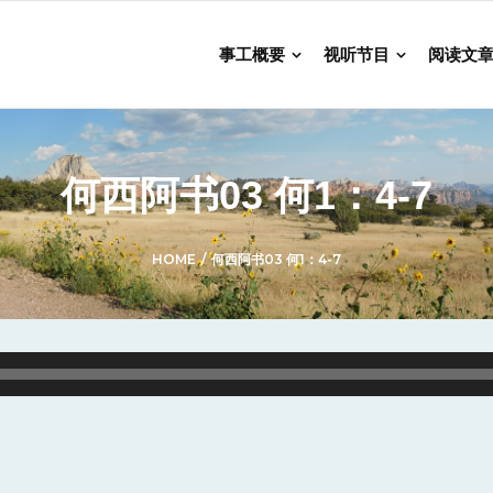
事工概要
视听节目
阅读文
何西阿书03 何1：4-7
HOME
/
何西阿书03 何1：4-7