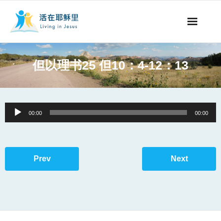
事工概要
但以理书25 但10：4-12：13
视听节目
阅读文章
Audio
00:00
00:00
Player
永生之道
奉献支持
Prev
Next
其他语言