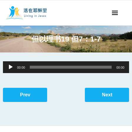
事工概要
但以理书19 但7：1-7
视听节目
阅读文章
Audio
00:00
00:00
Player
永生之道
奉献支持
Prev
Next
其他语言