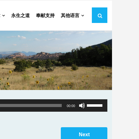
章
永生之道
奉献支持
其他语言
Use
00:00
Up/Down
Arrow
keys
Next
to