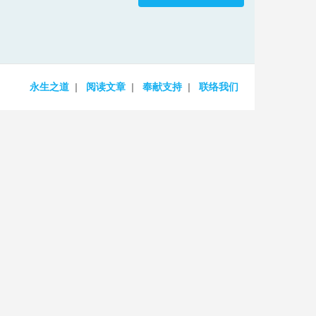
increase
or
decrease
volume.
永生之道
阅读文章
奉献支持
联络我们