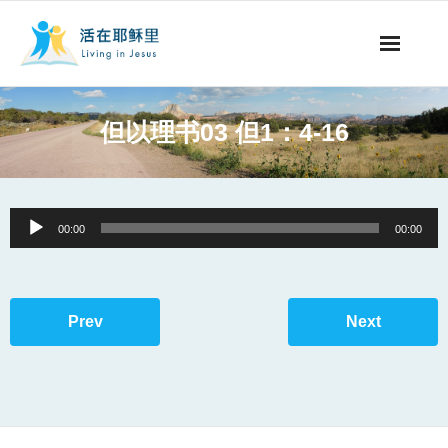
事工概要
但以理书03 但1：4-16
视听节目
阅读文章
Audio
00:00
00:00
Player
永生之道
奉献支持
Prev
Next
其他语言