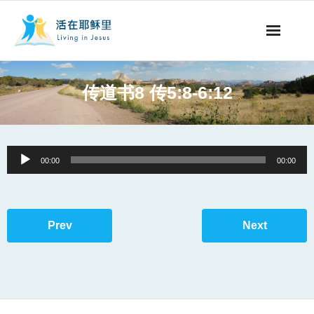
事工概要
传道书8 传5:8-6:12
视听节目
阅读文章
Audio
00:00
00:00
Player
永生之道
奉献支持
Prev
Next
其他语言