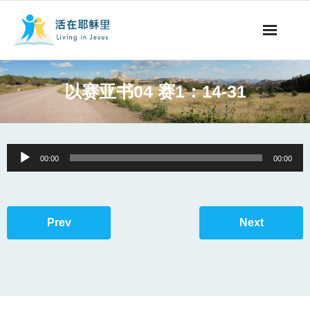
事工概要
以赛亚书04 赛1：14-31
视听节目
阅读文章
Audio
00:00
00:00
Player
永生之道
奉献支持
Prev
Next
其他语言